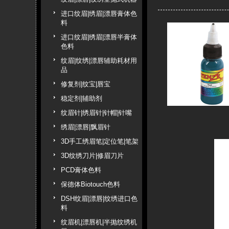
进口纹眉|绣眉|漂唇膏体色
料
进口纹眉|绣眉|漂唇半膏体
色料
纹眉|纹绣|漂唇辅助耗材用
品
修复剂|纹宝|唇宝
稳定剂|辅助剂
纹眉针|绣眉针|针帽|针嘴
绣眉|漂唇|飘眉针
3D手工绣眉笔|定位笔|笔架
3D纹绣刀片|修眉刀片
PCD膏体色料
保德体Biotouch色料
DSH纹眉|漂唇|纹绣进口色
料
纹眉机|漂唇机|半抛纹绣机