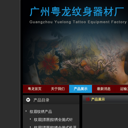
粤龙首页
关于我们
产品展示
最新消息
运输
产品展示
产品目录
纹眉纹绣产品
纹眉|漂唇|纹绣全抛式针
纹眉|漂唇|纹绣全抛式机器