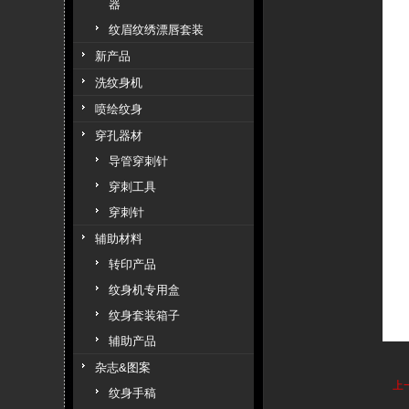
器
纹眉纹绣漂唇套装
新产品
洗纹身机
喷绘纹身
穿孔器材
导管穿刺针
穿刺工具
穿刺针
辅助材料
转印产品
纹身机专用盒
纹身套装箱子
辅助产品
杂志&图案
上
纹身手稿