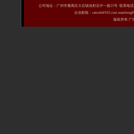
公司地址：广州市番禺区大石镇诜村石中一路25号 联系电话：020-31072231
企业邮箱：cairezhi#163.com znais
版权所有 广州粤