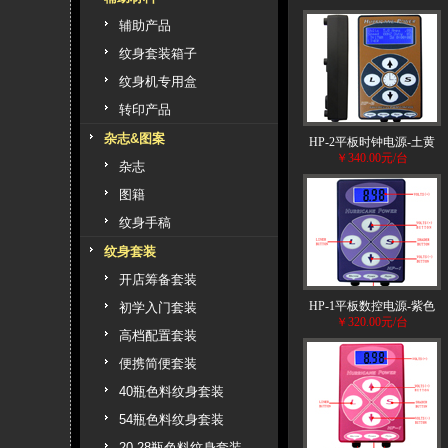
辅助产品
纹身套装箱子
纹身机专用盒
转印产品
杂志&图案
HP-2平板时钟电源-土黄
￥340.00元/台
杂志
图籍
纹身手稿
纹身套装
开店筹备套装
HP-1平板数控电源-紫色
初学入门套装
￥320.00元/台
高档配置套装
便携简便套装
40瓶色料纹身套装
54瓶色料纹身套装
20 28瓶色料纹身套装