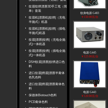
纹眉纹绣漂唇3D手工笔（简
单）套装
纹身电源 G483
￥150.00元/台
纹眉机|漂唇机|纹绣|（充电
半抛式）机器
纹眉机|漂唇机|纹绣|（插电
半抛式)机器
纹眉|漂唇|纹绣|（充电全抛
式)一体机器
纹眉|漂唇|纹绣|（插电全抛
电源 G445
式)一体机器
￥125.00元/台
DSH纹眉|漂唇|纹绣进口色
料
进口纹眉|绣眉|漂唇半膏体
色乳色料
进口纹眉|绣眉|漂唇膏体色
料
电源 G443
保德体Biotouch色料
￥120.00元/台
PCD膏体色料