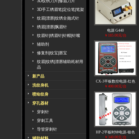
3D纹绣刀片|修眉刀片
3D手工绣眉笔|定位笔|笔架
纹眉|漂唇|纹绣全抛式针
绣眉|漂唇|飘眉针
电源 G440
纹眉针|绣眉针|针帽|针嘴
￥185.00元/台
辅助剂
修复剂|纹宝|唇宝
纹眉|纹绣|漂唇辅助耗材用
品
新产品
CX-3平板数控电源-红色
洗纹身机
￥400.00元/台
喷绘纹身
穿孔器材
穿刺针
穿刺工具
导管穿刺针
HP-2平板时钟电源-银色
￥340.00元/台
辅助材料