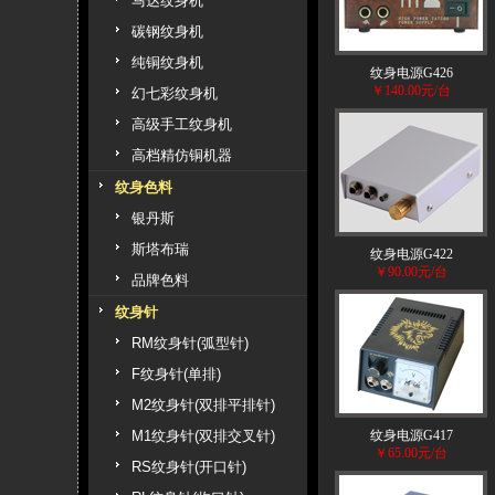
马达纹身机
碳钢纹身机
纯铜纹身机
纹身电源G426
￥140.00元/台
幻七彩纹身机
高级手工纹身机
高档精仿铜机器
纹身色料
银丹斯
斯塔布瑞
纹身电源G422
￥90.00元/台
品牌色料
纹身针
RM纹身针(弧型针)
F纹身针(单排)
M2纹身针(双排平排针)
M1纹身针(双排交叉针)
纹身电源G417
￥65.00元/台
RS纹身针(开口针)