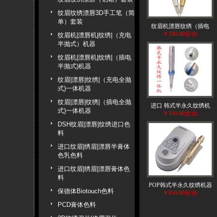
纹眉纹绣漂唇3D手工笔（简
单）套装
纹眉机漂唇纹绣（插电
￥180.00元/台
纹眉机|漂唇机|纹绣|（充电
半抛式）机器
纹眉机|漂唇机|纹绣|（插电
半抛式)机器
纹眉|漂唇|纹绣|（充电全抛
式)一体机器
纹眉|漂唇|纹绣|（插电全抛
进口 韩式半永久纹绣机
式)一体机器
￥350.00元/台
DSH纹眉|漂唇|纹绣进口色
料
进口纹眉|绣眉|漂唇半膏体
色乳色料
进口纹眉|绣眉|漂唇膏体色
料
POP韩式半永久纹绣机器
保德体Biotouch色料
￥850.00元/台
PCD膏体色料