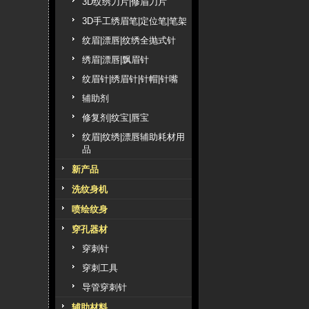
3D纹绣刀片|修眉刀片
3D手工绣眉笔|定位笔|笔架
纹眉|漂唇|纹绣全抛式针
绣眉|漂唇|飘眉针
纹眉针|绣眉针|针帽|针嘴
辅助剂
修复剂|纹宝|唇宝
纹眉|纹绣|漂唇辅助耗材用
品
新产品
洗纹身机
喷绘纹身
穿孔器材
穿刺针
穿刺工具
导管穿刺针
辅助材料