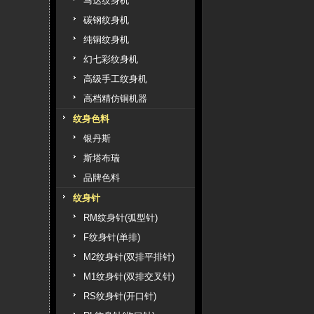
马达纹身机
碳钢纹身机
纯铜纹身机
幻七彩纹身机
高级手工纹身机
高档精仿铜机器
纹身色料
银丹斯
斯塔布瑞
品牌色料
纹身针
RM纹身针(弧型针)
F纹身针(单排)
M2纹身针(双排平排针)
M1纹身针(双排交叉针)
RS纹身针(开口针)