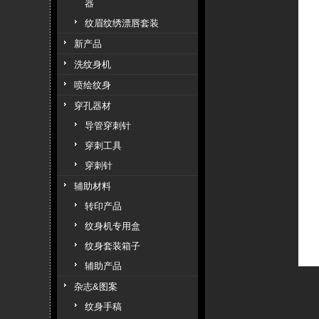
器
纹眉纹绣漂唇套装
新产品
洗纹身机
喷绘纹身
穿孔器材
导管穿刺针
穿刺工具
穿刺针
辅助材料
转印产品
纹身机专用盒
纹身套装箱子
辅助产品
杂志&图案
纹身手稿