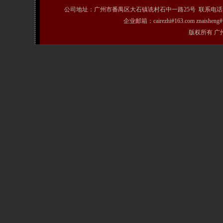
公司地址：广州市番禺区大石镇诜村石中一路25号 联系电话：020-31072231
企业邮箱：cairezhi#163.com znais
版权所有 广州粤