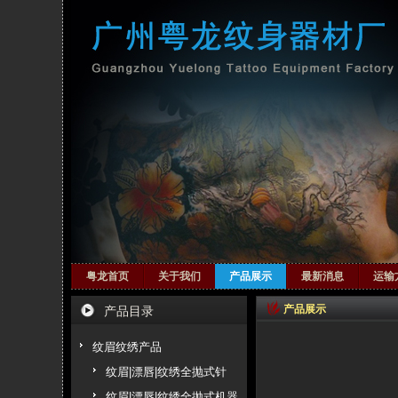
粤龙首页
关于我们
产品展示
最新消息
运输
产品展示
产品目录
纹眉纹绣产品
纹眉|漂唇|纹绣全抛式针
纹眉|漂唇|纹绣全抛式机器