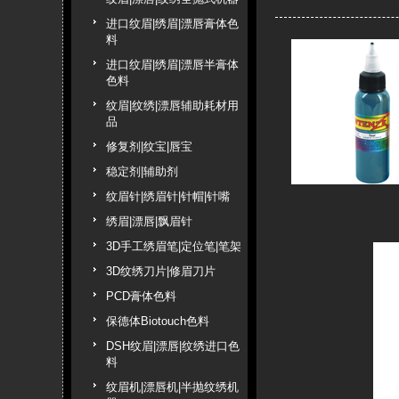
进口纹眉|绣眉|漂唇膏体色
料
进口纹眉|绣眉|漂唇半膏体
色料
纹眉|纹绣|漂唇辅助耗材用
品
修复剂|纹宝|唇宝
稳定剂|辅助剂
纹眉针|绣眉针|针帽|针嘴
绣眉|漂唇|飘眉针
3D手工绣眉笔|定位笔|笔架
3D纹绣刀片|修眉刀片
PCD膏体色料
保德体Biotouch色料
DSH纹眉|漂唇|纹绣进口色
料
纹眉机|漂唇机|半抛纹绣机