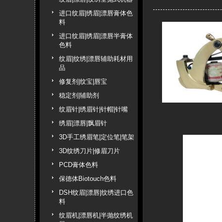
进口纹眉|绣眉|漂唇膏体色
料
进口纹眉|绣眉|漂唇半膏体
色料
纹眉|纹绣|漂唇辅助耗材用
品
修复剂|纹宝|唇宝
稳定剂|辅助剂
纹眉针|绣眉针|针帽|针嘴
绣眉|漂唇|飘眉针
3D手工绣眉笔|定位笔|笔架
3D纹绣刀片|修眉刀片
PCD膏体色料
保德体Biotouch色料
DSH纹眉|漂唇|纹绣进口色
料
纹眉机|漂唇机|半抛纹绣机