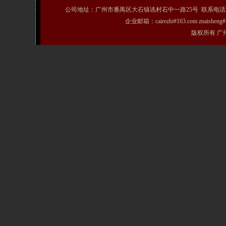
公司地址：广州市番禺区大石镇诜村石中一路25号 联系电话：020-31072231
企业邮箱：cairezhi#163.com znais
版权所有 广州粤