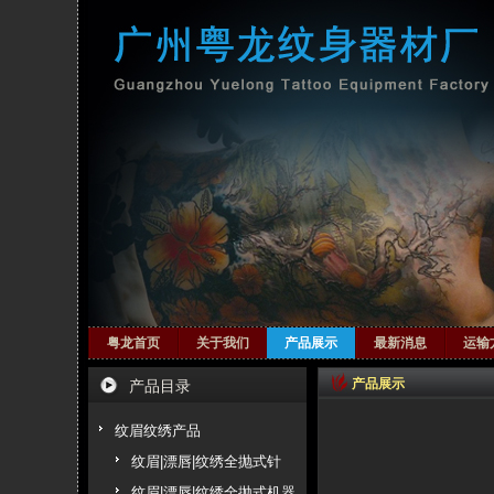
粤龙首页
关于我们
产品展示
最新消息
运输
产品展示
产品目录
纹眉纹绣产品
纹眉|漂唇|纹绣全抛式针
纹眉|漂唇|纹绣全抛式机器