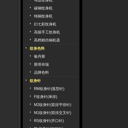
马达纹身机
碳钢纹身机
纯铜纹身机
幻七彩纹身机
高级手工纹身机
高档精仿铜机器
纹身色料
银丹斯
斯塔布瑞
品牌色料
纹身针
RM纹身针(弧型针)
F纹身针(单排)
M2纹身针(双排平排针)
M1纹身针(双排交叉针)
RS纹身针(开口针)