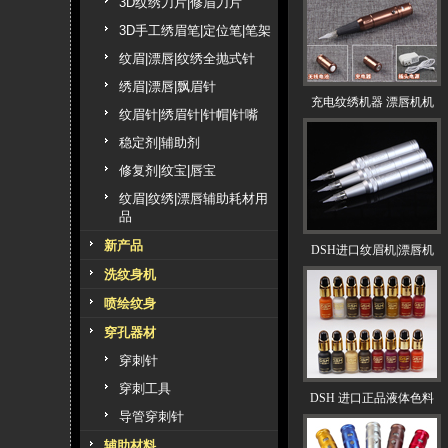
3D纹绣刀片|修眉刀片
3D手工绣眉笔|定位笔|笔架
纹眉|漂唇|纹绣全抛式针
绣眉|漂唇|飘眉针
充电纹绣机器 漂唇机机
纹眉针|绣眉针|针帽|针嘴
稳定剂|辅助剂
修复剂|纹宝|唇宝
纹眉|纹绣|漂唇辅助耗材用
品
新产品
DSH进口纹眉机|漂唇机
洗纹身机
喷绘纹身
穿孔器材
穿刺针
穿刺工具
DSH 进口正品液体色料
导管穿刺针
辅助材料