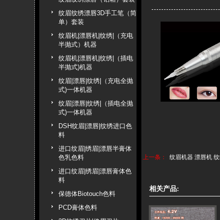
纹眉纹绣漂唇3D手工笔（简
单）套装
纹眉机|漂唇机|纹绣|（充电
半抛式）机器
纹眉机|漂唇机|纹绣|（插电
半抛式)机器
纹眉|漂唇|纹绣|（充电全抛
式)一体机器
纹眉|漂唇|纹绣|（插电全抛
式)一体机器
DSH纹眉|漂唇|纹绣进口色
料
进口纹眉|绣眉|漂唇半膏体
色乳色料
上一条：
纹眉机器 漂唇机 
进口纹眉|绣眉|漂唇膏体色
料
相关产品:
保德体Biotouch色料
PCD膏体色料