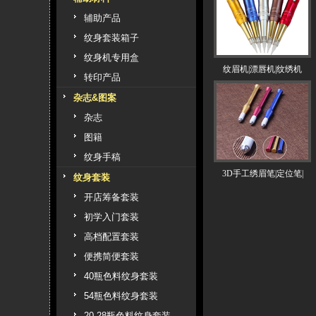
辅助产品
纹身套装箱子
纹身机专用盒
纹眉机|漂唇机|纹绣机
转印产品
杂志&图案
杂志
图籍
纹身手稿
3D手工绣眉笔|定位笔|
纹身套装
开店筹备套装
初学入门套装
高档配置套装
便携简便套装
40瓶色料纹身套装
54瓶色料纹身套装
20 28瓶色料纹身套装